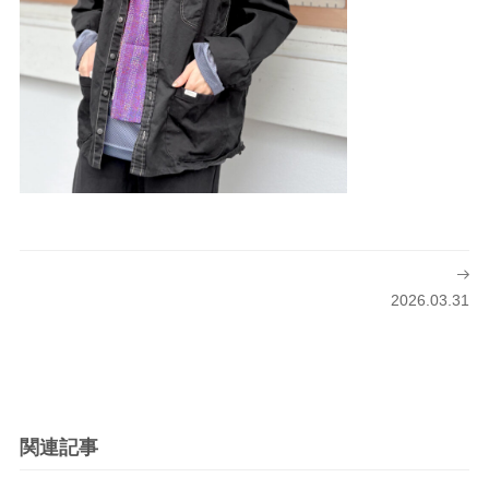
投
稿
2026.03.31
ナ
ビ
ゲ
ー
シ
関連記事
ョ