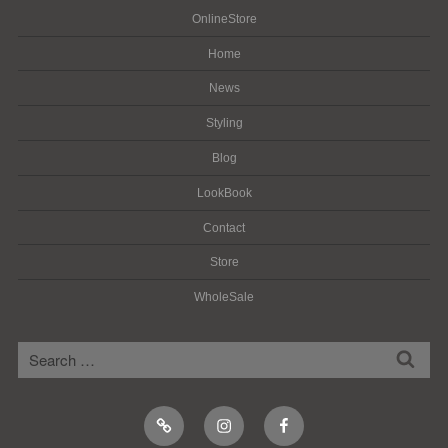
OnlineStore
Home
News
Styling
Blog
LookBook
Contact
Store
WholeSale
検
検
索
索:
Online
Instagram
Facebook
Shop