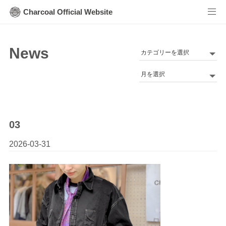
Charcoal Official Website
News
カ
テ
Archives
ゴ
リ
ー
03
2026-03-31