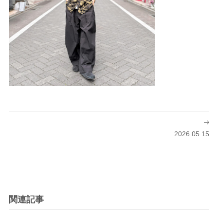
投
稿
2026.05.15
ナ
ビ
ゲ
ー
シ
関連記事
ョ