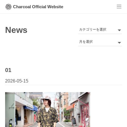
Charcoal Official Website
News
カ
テ
Archives
ゴ
リ
ー
01
2026-05-15