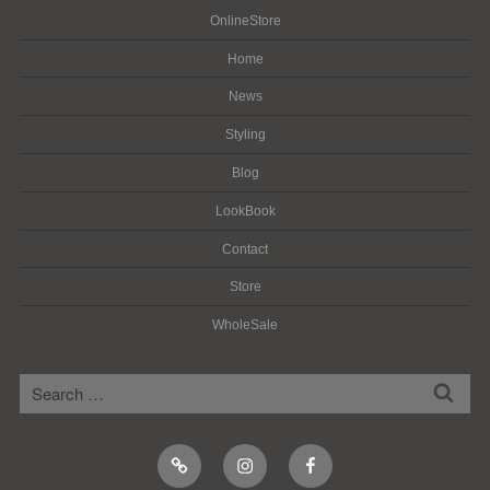
OnlineStore
Home
News
Styling
Blog
LookBook
Contact
Store
WholeSale
検
検
索
索:
Online
Instagram
Facebook
Shop