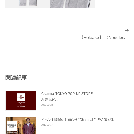
投
稿
【Release】 〈Needles（ニードルズ）〉 別注 Velour Track Pant Narrow および Zipped 発売のお知らせ
ナ
ビ
ゲ
ー
シ
関連記事
ョ
ン
Charcoal TOKYO POP-UP STORE
At 新丸ビル
2020-10-28
イベント開催のお知らせ “Charcoal FLEA” 第４弾
2019-10-17