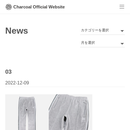
Charcoal Official Website
News
カ
テ
Archives
ゴ
リ
ー
03
2022-12-09