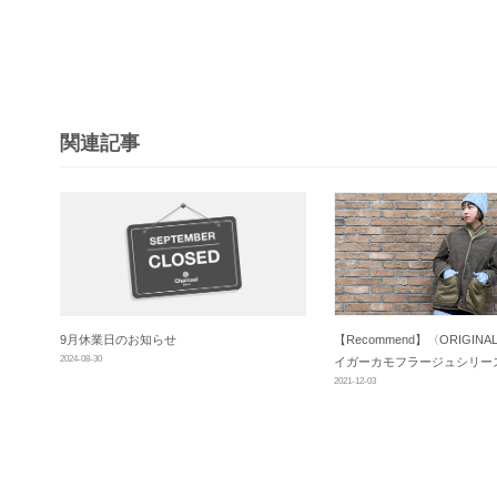
ビ
ゲ
ー
シ
関連記事
ョ
ン
9月休業日のお知らせ
【Recommend】〈ORIGINAL
2024-08-30
イガーカモフラージュシリー
2021-12-03