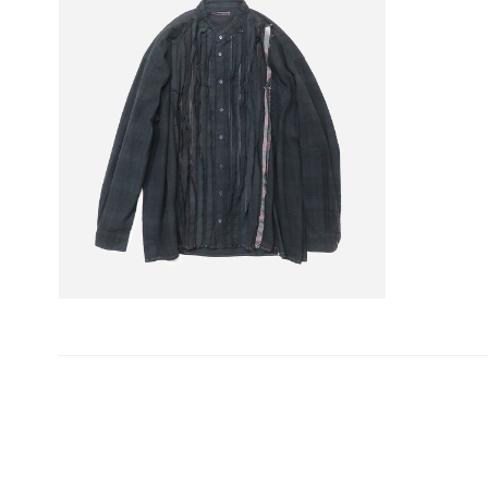
投
稿
ナ