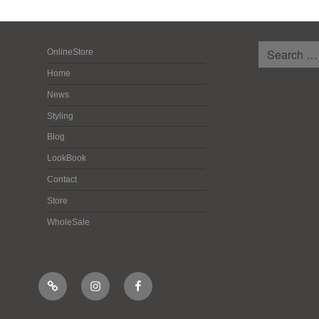
検
OnlineStore
索:
Home
News
Styling
Blog
LookBook
Contact
Store
WholeSale
Online
Instagram
Facebook
Shop