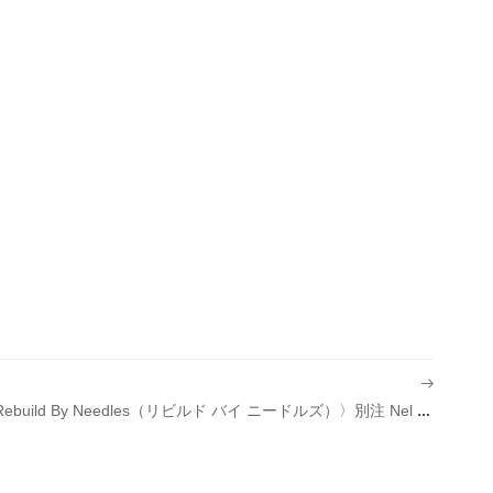
【Release】〈Rebuild By Needles（リビルド バイ ニードルズ）〉別注 Nel Check Band Shirt Over Dye