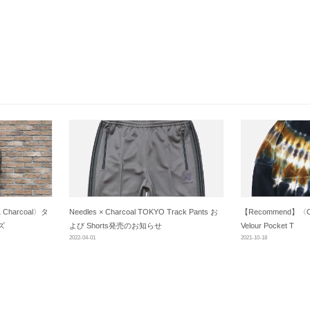
 Charcoal〉タ
Needles × Charcoal TOKYO Track Pants お
【Recommend】〈OR
ズ
よび Shorts発売のお知らせ
Velour Pocket T
2022-04-01
2021-10-18