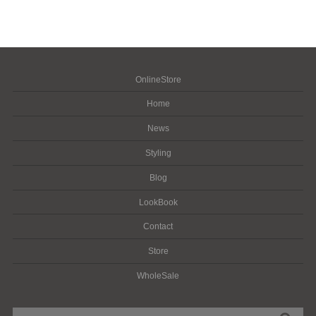
OnlineStore
Home
News
Styling
Blog
LookBook
Contact
Store
WholeSale
検