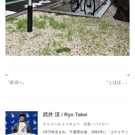
投
稿
『新潟へ』
『とほほ…』
ナ
ビ
ゲ
ー
武井 涼 /
Ryo Takei
シ
チャコール トーキョー 店長／バイヤー
ョ
1972年生まれ、千葉県出身。1992年に「ユナイテッ