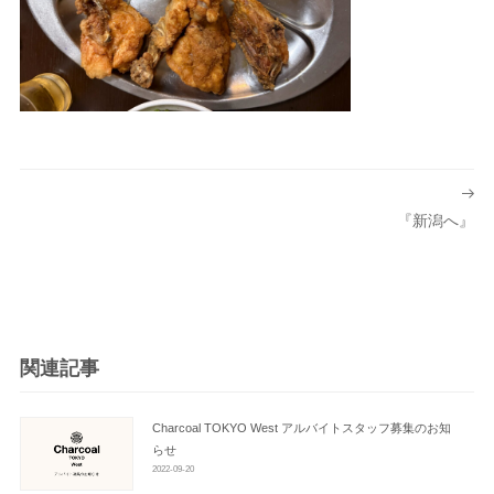
投
稿
『新潟へ』
ナ
ビ
ゲ
ー
シ
関連記事
ョ
ン
Charcoal TOKYO West アルバイトスタッフ募集のお知
らせ
2022-09-20