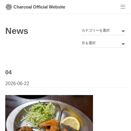
Charcoal Official Website
News
カ
テ
Archives
ゴ
リ
ー
04
2026-06-22