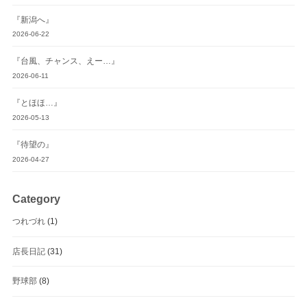
『新潟へ』
2026-06-22
『台風、チャンス、えー…』
2026-06-11
『とほほ…』
2026-05-13
『待望の』
2026-04-27
Category
つれづれ
(1)
店長日記
(31)
野球部
(8)