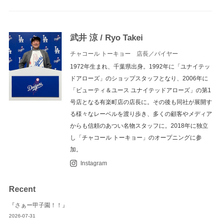
ビ
ゲ
ー
武井 涼 /
Ryo Takei
シ
チャコール トーキョー 店長／バイヤー
ョ
1972年生まれ、千葉県出身。1992年に「ユナイテッ
ン
ドアローズ」のショップスタッフとなり、2006年に
「ビューティ＆ユース ユナイテッドアローズ」の第1
号店となる有楽町店の店長に。その後も同社が展開す
る様々なレーベルを渡り歩き、多くの顧客やメディア
からも信頼のあつい名物スタッフに。2018年に独立
し「チャコール トーキョー」のオープニングに参
加。
Instagram
Recent
『さぁー甲子園！！』
2026-07-31