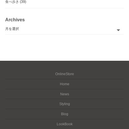
食べ歩き
(39)
Archives
Archives
OnlineStore
Home
News
Styling
Blog
LookBook